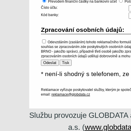
Převodem finanční částky na bankovní účet
Poš
Číslo účtu:
Kód banky:
Zpracování osobních údajů:
Odevzdáním (zasláním) tohoto reklamačního formulá
souhlas se zpracováním zde poskytnutých osobních údajů
BRNO - jakožto správci, případně třetí osobě jakožto zpr
zpracováním osobních údajů uděluji dobrovolně a mohu je
* není-li shodný s telefonem, ze
Reklamace vyřizuje poskytovatel služby, kterým je spol
email:
reklamace@globdata.cz
Službu provozuje GLOBDATA a.
a.s. (
www.globdata