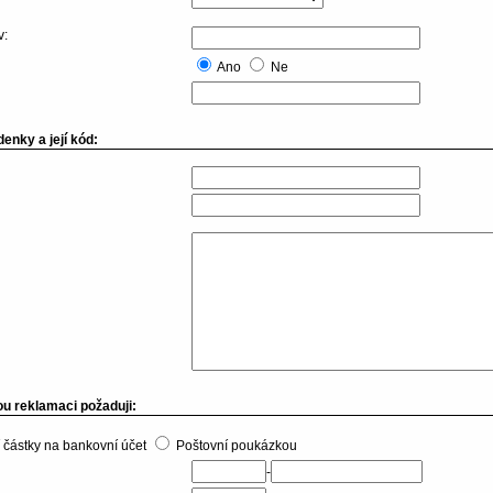
v:
Ano
Ne
enky a její kód:
u reklamaci požaduji:
 částky na bankovní účet
Poštovní poukázkou
-