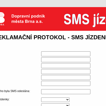
s.
SMS jízdenka
EKLAMAČNÍ PROTOKOL - SMS JÍZDE
erého byla SMS odeslána:
zdenky: