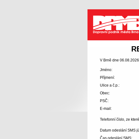
Dopravní podnik města Brna a.
R
V Brně dne 06.08.2026
Jméno:
Příjmení:
Ulice a č.p.:
Obec:
PSČ:
E-mail:
Telefonní číslo, ze kt
Datum odeslání SMS jí
Čas odeslání SMS: