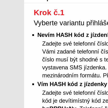
Krok č.1
Vyberte variantu přihláš
Nevím HASH kód z jízden
Zadejte své telefonní čís
Vámi zadané telefonní čí
číslo musí být shodné s t
vystavena SMS jízdenka. 
mezinárodním formátu. Př
Vím HASH kód z jízdenky
Zadejte své telefonní čí
kód je devítimístný kód z