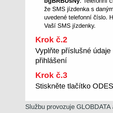
bgBRBUsNy
. Telefonní 
že SMS jízdenka s daný
uvedené telefonní číslo. 
Vaší SMS jízdenky.
Krok č.2
Vyplňte příslušné údaje
přihlášení
Krok č.3
Stiskněte tlačítko OD
Službu provozuje GLOBDATA a.