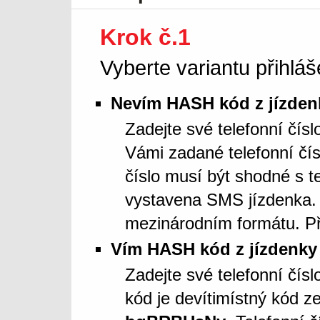
Krok č.1
Vyberte variantu přihláš
Nevím HASH kód z jízden
Zadejte své telefonní čís
Vámi zadané telefonní čí
číslo musí být shodné s t
vystavena SMS jízdenka. 
mezinárodním formátu. Př
Vím HASH kód z jízdenky
Zadejte své telefonní čí
kód je devítimístný kód z