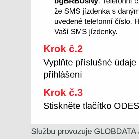
bgBRBUsNy
. Telefonní 
že SMS jízdenka s daný
uvedené telefonní číslo. 
Vaší SMS jízdenky.
Krok č.2
Vyplňte příslušné údaje
přihlášení
Krok č.3
Stiskněte tlačítko OD
Službu provozuje GLOBDATA a.