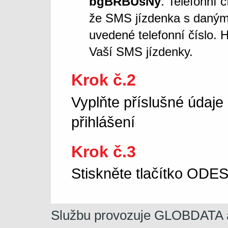
bgBRBUsNy
. Telefonní 
že SMS jízdenka s daný
uvedené telefonní číslo. 
Vaší SMS jízdenky.
Krok č.2
Vyplňte příslušné údaje
přihlášení
Krok č.3
Stiskněte tlačítko OD
Službu provozuje GLOBDATA a.