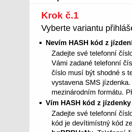
Krok č.1
Vyberte variantu přihláš
Nevím HASH kód z jízden
Zadejte své telefonní čís
Vámi zadané telefonní čí
číslo musí být shodné s t
vystavena SMS jízdenka. 
mezinárodním formátu. Př
Vím HASH kód z jízdenky
Zadejte své telefonní čí
kód je devítimístný kód z