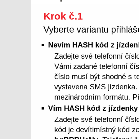
Krok č.1
Vyberte variantu přihláš
Nevím HASH kód z jízden
Zadejte své telefonní čís
Vámi zadané telefonní čí
číslo musí být shodné s t
vystavena SMS jízdenka. 
mezinárodním formátu. Př
Vím HASH kód z jízdenky
Zadejte své telefonní čí
kód je devítimístný kód z