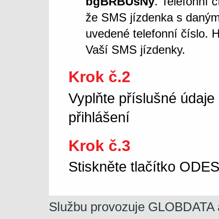
bgBRBUsNy
. Telefonní 
že SMS jízdenka s daný
uvedené telefonní číslo. 
Vaší SMS jízdenky.
Krok č.2
Vyplňte příslušné údaje
přihlášení
Krok č.3
Stiskněte tlačítko OD
Službu provozuje GLOBDATA a.