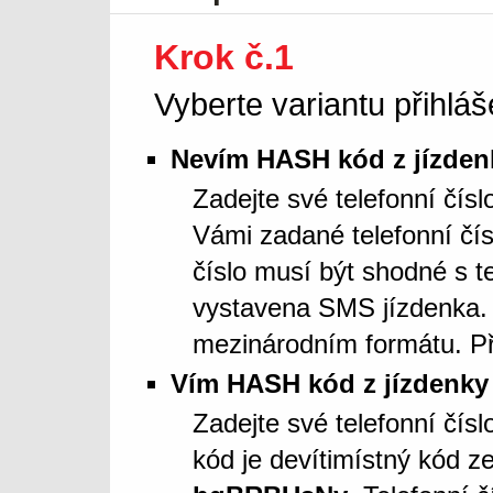
Krok č.1
Vyberte variantu přihláš
Nevím HASH kód z jízden
Zadejte své telefonní čís
Vámi zadané telefonní čí
číslo musí být shodné s t
vystavena SMS jízdenka. 
mezinárodním formátu. Př
Vím HASH kód z jízdenky
Zadejte své telefonní čí
kód je devítimístný kód z