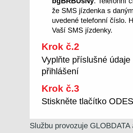
bgBRBUsNy
. Telefonní 
že SMS jízdenka s daný
uvedené telefonní číslo. 
Vaší SMS jízdenky.
Krok č.2
Vyplňte příslušné údaje
přihlášení
Krok č.3
Stiskněte tlačítko OD
Službu provozuje GLOBDATA a.